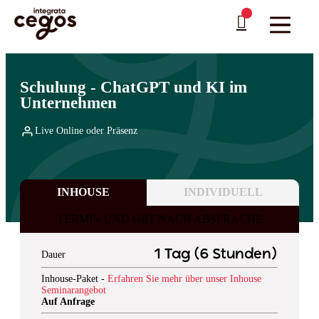
Skip to main content
Sie sind hier:
Startseite
>
Professionelle Weiterbildung & Schulungen in Deutschland
…
>
Künstliche Intelligenz
>
KI-Grundlagen und strategische Nutzung
Schulung - ChatGPT und KI im
Unternehmen
Live Online oder Präsenz
INHOUSE
INDIVIDUELL
TERMIN UND ORT NACH ABSPRACHE
1 Tag (6 Stunden)
Dauer
Inhouse-Paket -
Erfahren Sie mehr über unser Inhouse
Seminarangebot
Auf Anfrage