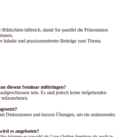
Bildschirm hilfreich, damit Sie parallel die Präsentation
können.
r Inhalte und praxisorientierter Beiträge zum Thema
e an diesem Seminar mitbringen?
aufgeschlossen sein. Es sind jedoch keine tiefgehenden
r teilzunehmen.
gesetzt?
 mit Diskussionen und kurzen Übungen, um ein umfassendes
wird es angeboten?
 Sie können es sowohl als Live-Online-Seminar als auch in