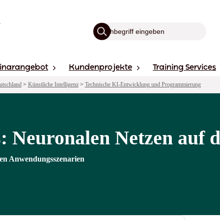
inarangebot
Kundenprojekte
Training Services
utschland
>
Künstliche Intelligenz
>
Technische KI-Entwicklung und Programmierung
s: Neuronalen Netzen auf
alen Anwendungsszenarien