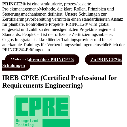
PRINCE2
® ist eine strukturierte, prozessbasierte
Projektmanagement-Methode, die klare Rollen, Prinzipien und
Steuerungsmechanismen definiert. Unsere Schulungen zur
Zertifizierungsvorbereitung vermitteln einen standardisierten Ansatz
für planbare, kontrollierte Projekte. PRINCE2® wird global
eingesetzt und zählt zu den meistgenutzten Projektmanagement-
Standards. PeopleCert ist der offizielle Zertifizierungsanbieter.
Cegos Integrata ist akkreditierter Trainingsprovider und bietet
anerkannte Trainings für Vorbereitungsschulungen einschließlich der
PRINCE2®-Prüfungen an.
Mehr erfahren über PRINCE2®
Zu PRINCE2®-
Schulungen
IREB CPRE (C
ertified
P
rofessional for
R
equirements
E
ngineering
)