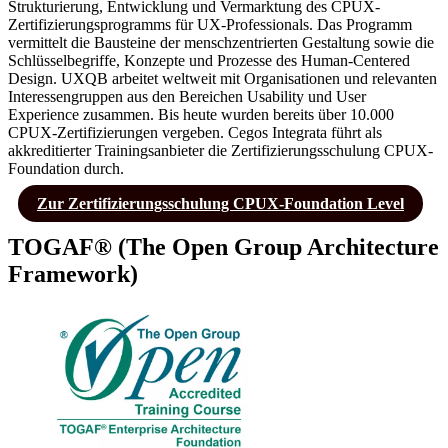
Strukturierung, Entwicklung und Vermarktung des CPUX-
Zertifizierungsprogramms für UX-Professionals. Das Programm
vermittelt die Bausteine der menschzentrierten Gestaltung sowie die
Schlüsselbegriffe, Konzepte und Prozesse des Human-Centered
Design. UXQB arbeitet weltweit mit Organisationen und relevanten
Interessengruppen aus den Bereichen Usability und User
Experience zusammen. Bis heute wurden bereits über 10.000
CPUX-Zertifizierungen vergeben. Cegos Integrata führt als
akkreditierter Trainingsanbieter die Zertifizierungsschulung CPUX-
Foundation durch.
Zur Zertifizierungsschulung CPUX-Foundation Level
TOGAF
®
(
T
he
O
pen
G
roup
A
rchitecture
F
ramework)