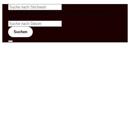
&& config('laravel-theme-inter.CEGOS_COUNTRY') !=
'neves')
Suchen