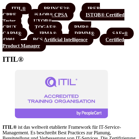
ITIL®
PRINCE2®
IREB
CPRE
iSAQB® CPSA
ISTQB® Certified
Tester
UXQB®
CPUX
TOGAF®
PMP® /
CAPM®
IPMA®
DPMM®
SAFe®
42001
BCS Artificial Intelligence
Certified
Product Manager
ITIL
®
ITIL®
ist das weltweit etablierte Framework für IT-Service-
Management. Es beschreibt Best Practices zur Planung,
Bereitstellung und Verbesserung von IT-Services. Die Zertifizierung