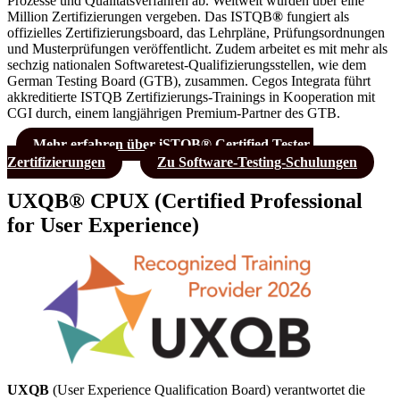
Prozesse und Qualitätsverfahren ab. Weltweit wurden über eine
Million Zertifizierungen vergeben. Das ISTQB
®
fungiert als
offizielles Zertifizierungsboard, das Lehrpläne, Prüfungsordnungen
und Musterprüfungen veröffentlicht. Zudem arbeitet es mit mehr als
sechzig nationalen Softwaretest-Qualifizierungsstellen, wie dem
German Testing Board (GTB), zusammen. Cegos Integrata führt
akkreditierte ISTQB Zertifizierungs-Trainings in Kooperation mit
CGI durch, einem langjährigen Premium-Partner des GTB.
Mehr erfahren über iSTQB® Certified Tester-
Zertifizierungen
Zu Software-Testing-Schulungen
UXQB® CPUX
(
C
ertified
P
rofessional
for
U
ser E
x
perience)
UXQB
(User Experience Qualification Board) verantwortet die