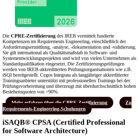
Die
CPRE-Zertifizierung
des IREB vermittelt fundierte
Kompetenzen im Requirements Engineering, einschließlich der
Anforderungsermittlung, -analyse, -dokumentation und -validierung.
Sie gilt international als Qualitätsmaßstab in Software- und
Systementwicklungsprojekten und wird von vielen Unternehmen als
Standardqualifikation eingesetzt. Die Zertifizierungsprüfungen
werden von IREB-akkreditierten Prüfungsorganisationen wie z.B.
iSQI bereitgestellt. Cegos Integrata als langjähriger akkreditierter
Trainingsanbieter unterstützt mit professionellen Trainings bei der
Prüfungsvorbereitung und überzeugt mit überdurchschnittlich hohen
Bestehensquoten von >90%.
Mehr erfahren über die CPRE-Zertifizierung
Zu
Requirements-Engineering-Schulungen
iSAQB® CPSA
(
C
ertified
P
rofessional
for
S
oftware
A
rchitecture)