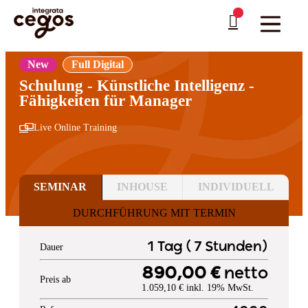
Skip to main content
Sie sind hier:
Startseite
>
Professionelle Weiterbildung & Schulungen in Deutschland
…
>
Management und Leadership
>
Management
New
Full Digital
Schulung - Künstliche Intelligenz -
Fähigkeiten für Manager
Live Online Training
SEMINAR
INHOUSE
INDIVIDUELL
DURCHFÜHRUNG MIT TERMIN
1 Tag ( 7 Stunden)
Dauer
890,00 €
netto
Preis ab
1.059,10 € inkl. 19% MwSt.