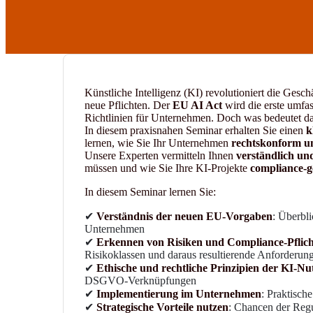
Künstliche Intelligenz (KI) revolutioniert die Ges
neue Pflichten. Der
EU AI Act
wird die erste umfas
Richtlinien für Unternehmen. Doch was bedeutet da
In diesem praxisnahen Seminar erhalten Sie einen
k
lernen, wie Sie Ihr Unternehmen
rechtskonform un
Unsere Experten vermitteln Ihnen
verständlich un
müssen und wie Sie Ihre KI-Projekte
compliance-g
In diesem Seminar lernen Sie:
✔
Verständnis der neuen EU-Vorgaben
: Überbl
Unternehmen
✔
Erkennen von Risiken und Compliance-Pflic
Risikoklassen und daraus resultierende Anforderun
✔
Ethische und rechtliche Prinzipien der KI-N
DSGVO-Verknüpfungen
✔
Implementierung im Unternehmen
: Praktisch
✔
Strategische Vorteile nutzen
: Chancen der Regu