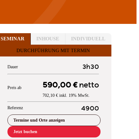
SEMINAR
INHOUSE
INDIVIDUELL
DURCHFÜHRUNG MIT TERMIN
3h30
Dauer
590,00 €
netto
Preis ab
702,10 € inkl. 19% MwSt.
Referenz
4900
Termine und Orte anzeigen
Jetzt buchen