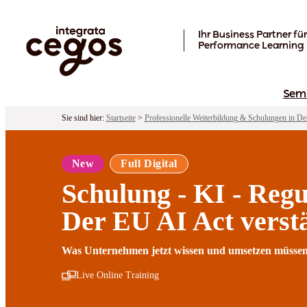
Skip to main content
Ihr Business Partner für
Performance Learning
Sem
Sie sind hier:
Startseite
>
Professionelle Weiterbildung & Schulungen in De
New
Full Digital
Schulung - KI - Regu
Der EU AI Act verstä
Was Unternehmen jetzt wissen und umsetzen müssen
Live Online Training