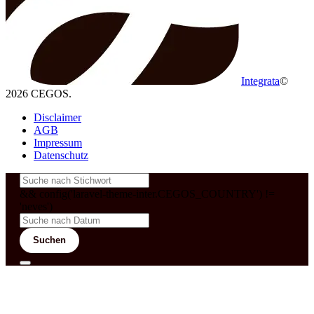
Integrata
©
2026 CEGOS.
Disclaimer
AGB
Impressum
Datenschutz
&& config('laravel-theme-inter.CEGOS_COUNTRY') !=
'neves')
Suchen