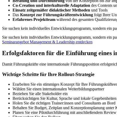
Beratung und Durchführung
von der Konzeption bis zur Im
Co-Creation und interkulturelle Adaptation
des Contents un
Einsatz zeitgemäßer didaktischer Methoden
und Tools
Das
Konzept zur Führungskräfteentwicklung
folgt Ihrer Un
Erfahrenes Projektteam
während des gesamten Qualifizierun
Sie suchen kein individuelles Entwicklungsprogramm, sondern ein pa
Sie suchen kein individuelles Entwicklungsprogramm, sondern ein pa
Seminarangebot Management & Leadership entdecken
Erfolgsfaktoren für die Einführung eines
Damit Führungskräfte eine internationale Führungsposition erfolgreich
Wichtige Schritte für Ihre Rollout-Strategie
Erarbeiten Sie ein stimmiges Konzept für Ihre Führungskräfte
Wählen Sie einen internationalen Weiterbildungspartner
Beziehen Sie alle Stakeholder ein
Berücksichtigen Sie Kultur, Sprache und lokale Gegebenheiten
Holen Sie die richtigen Trainer:innen und Consultants an Bord
Behalten Sie Budget, Zeitplan und Konzeptionsplanung unter K
Planen Sie eine Pilotdurchführung mit anschließendem Review