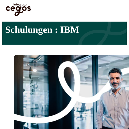
Skip to main content
Sie sind hier:
Startseite
>
Professionelle Weiterbildung & Schulungen in Deutschland
>
IBM
Schulungen : IBM