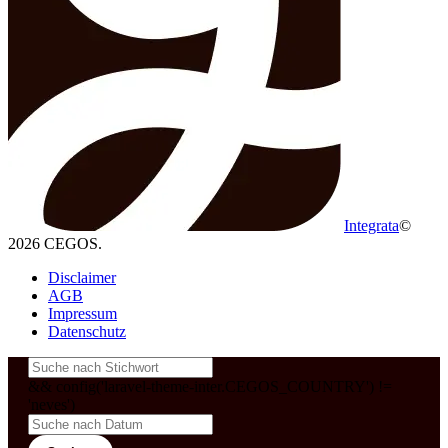
Integrata
©
2026 CEGOS.
Disclaimer
AGB
Impressum
Datenschutz
&& config('laravel-theme-inter.CEGOS_COUNTRY') !=
'neves')