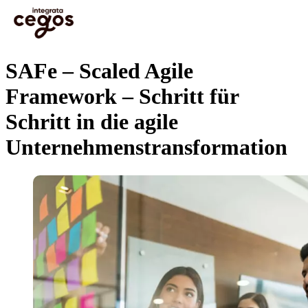
Skip to main content
Sie sind hier:
Startseite
>
Leistungsangebot Informationstechnologie
>
Agile Methoden,
…
Scrum & SAFe - Von den Grundlagen zur Zertifizierung
>
SAFe – Scaled Agile Framework
– Schritt für Schritt in die agile Unternehmenstransformation
SAFe – Scaled Agile
Framework – Schritt für
Schritt in die agile
Unternehmenstransformation