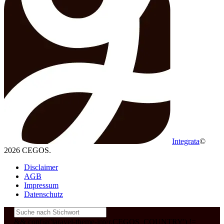
Integrata
©
2026 CEGOS.
Disclaimer
AGB
Impressum
Datenschutz
&& config('laravel-theme-inter.CEGOS_COUNTRY') !=