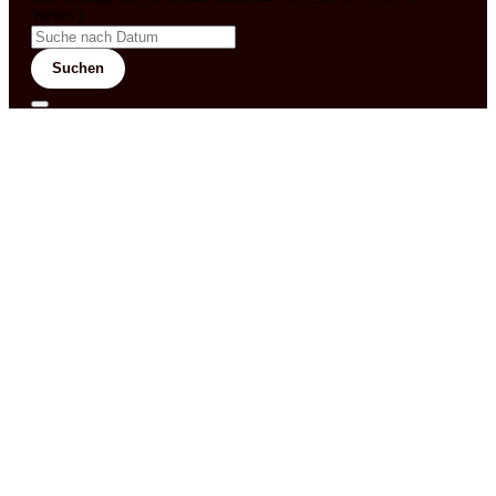
'neves')
Suchen