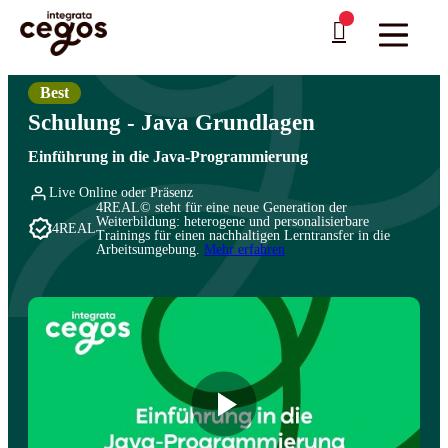
Skip to main content
Sie sind hier:
Startseite
>
Professionelle Weiterbildung & Schulungen in Deutschland
…
>
Programmiersprachen
>
Java
Best
Schulung - Java Grundlagen
Einführung in die Java-Programmierung
Live Online oder Präsenz
4REAL© steht für eine neue Generation der
Weiterbildung: heterogene und personalisierbare
4REAL
Trainings für einen nachhaltigen Lerntransfer in die
Arbeitsumgebung.
Mehr erfahren