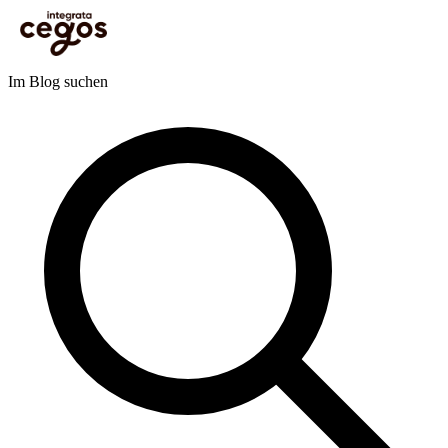
Skip to main content
Sie sind hier:
Startseite
>
Blog
>
Personalentwicklung
>
Soft Skills
>
Meeting-Effizienz 3.0:
Produktive Besprechungskultur etablieren
Blog
Im Blog suchen