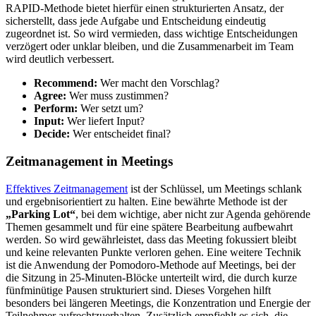
RAPID-Methode bietet hierfür einen strukturierten Ansatz, der
sicherstellt, dass jede Aufgabe und Entscheidung eindeutig
zugeordnet ist. So wird vermieden, dass wichtige Entscheidungen
verzögert oder unklar bleiben, und die Zusammenarbeit im Team
wird deutlich verbessert.
Recommend:
Wer macht den Vorschlag?
Agree:
Wer muss zustimmen?
Perform:
Wer setzt um?
Input:
Wer liefert Input?
Decide:
Wer entscheidet final?
Zeitmanagement in Meetings
Effektives Zeitmanagement
ist der Schlüssel, um Meetings schlank
und ergebnisorientiert zu halten. Eine bewährte Methode ist der
„Parking Lot“
, bei dem wichtige, aber nicht zur Agenda gehörende
Themen gesammelt und für eine spätere Bearbeitung aufbewahrt
werden. So wird gewährleistet, dass das Meeting fokussiert bleibt
und keine relevanten Punkte verloren gehen. Eine weitere Technik
ist die Anwendung der Pomodoro-Methode auf Meetings, bei der
die Sitzung in 25-Minuten-Blöcke unterteilt wird, die durch kurze
fünfminütige Pausen strukturiert sind. Dieses Vorgehen hilft
besonders bei längeren Meetings, die Konzentration und Energie der
Teilnehmer aufrechtzuerhalten. Zusätzlich empfiehlt es sich, die