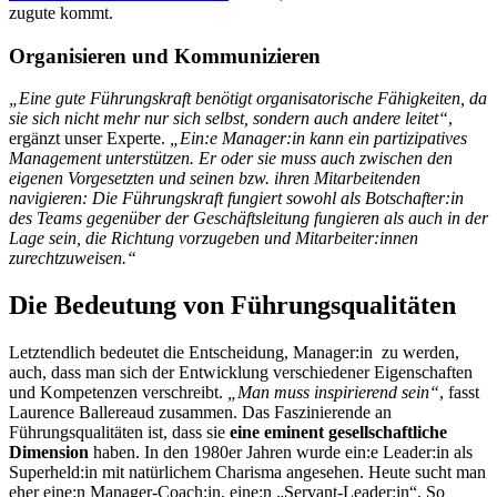
zugute kommt.
Organisieren und Kommunizieren
„Eine gute Führungskraft benötigt organisatorische Fähigkeiten, da
sie sich nicht mehr nur sich selbst, sondern auch andere leitet“
,
ergänzt unser Experte.
„Ein:e Manager:in kann ein partizipatives
Management unterstützen. Er oder sie muss auch zwischen den
eigenen Vorgesetzten und seinen bzw. ihren Mitarbeitenden
navigieren: Die Führungskraft fungiert sowohl als Botschafter:in
des Teams gegenüber der Geschäftsleitung fungieren als auch in der
Lage sein, die Richtung vorzugeben und Mitarbeiter:innen
zurechtzuweisen.“
Die Bedeutung von Führungsqualitäten
Letztendlich bedeutet die Entscheidung, Manager:in
zu werden,
auch, dass man sich der Entwicklung verschiedener Eigenschaften
und Kompetenzen verschreibt.
„Man muss inspirierend sein“
, fasst
Laurence Ballereaud zusammen. Das Faszinierende an
Führungsqualitäten ist, dass sie
eine eminent gesellschaftliche
Dimension
haben. In den 1980er Jahren wurde ein:e Leader:in als
Superheld:in mit natürlichem Charisma angesehen. Heute sucht man
eher eine:n Manager-Coach:in, eine:n „Servant-Leader:in“. So