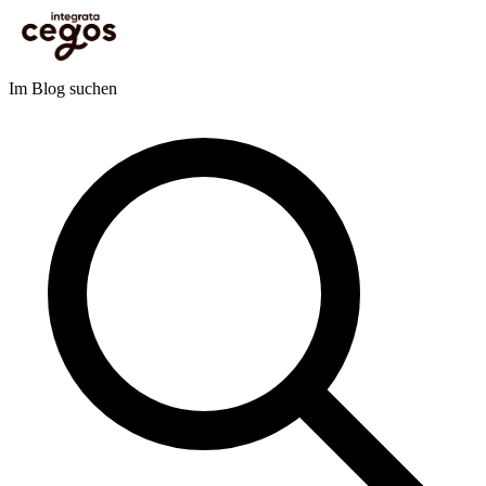
Skip to main content
Sie sind hier:
Startseite
>
Blog
>
Personalentwicklung
>
Management und Leadership
>
Warum heutzutage Führungskraft werden?
Blog
Im Blog suchen