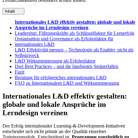
Lernarchitekturen besonders achten sollten.
Inhalt
Internationales L&D effektiv gestalten: globale und lokale
Ansprüche im Lerndesign vereinen
Leadership: Führungskräfte als Schlüsselfaktor für Lernerfolg
Organisation und Governance als Erfolgsfaktor für
internationales L&D
L&D Effektivität messen – Technologie als Enabler, nicht als
Selbstzweck
L&D Wirkungsmessung als Erfolgsfaktor
Drei Best Practices – und die häufigsten Stolperfallen
Fazit
Beratung für erfolgreiches internationales L&D
FAQ zu Internationalem L&D und Wirkungsmessung
Internationales L&D effektiv gestalten:
globale und lokale Ansprüche im
Lerndesign vereinen
Der Erfolg internationaler Learning-&-Development-Initiativen
entscheidet sich nicht primär an der Qualität einzelner
Trainingsmodule. Entscheidend ist,
Programme ganzheitlich zu