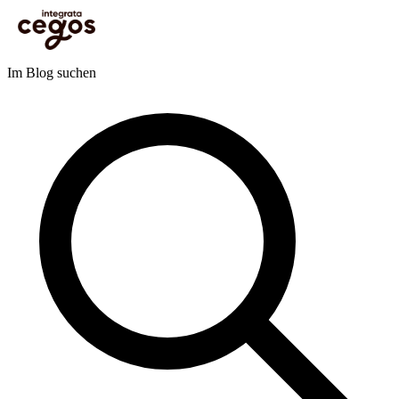
Skip to main content
Sie sind hier:
Startseite
>
Blog
>
Learning & Development
>
Internationales L&D: Globale
Lernarchitekturen wirksam gestalten
Blog
Im Blog suchen