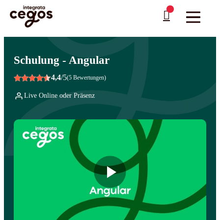
Skip to main content
Sie sind hier:
Startseite
>
Professionelle Weiterbildung & Schulungen in Deutschland
…
>
Web-Entwicklung
>
JavaScript-Erweiterungen und Frameworks
Schulung - Angular
4,4
/5
(5 Bewertungen)
Live Online oder Präsenz