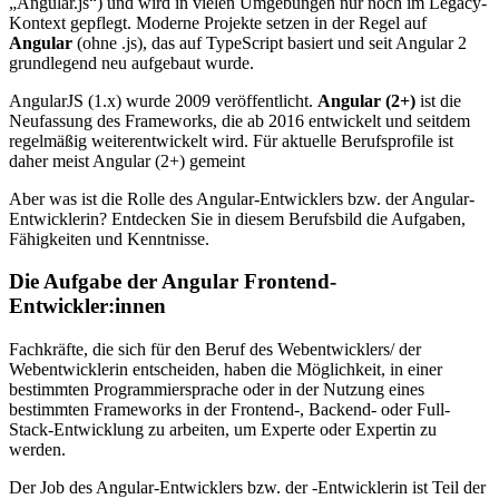
„Angular.js“) und wird in vielen Umgebungen nur noch im Legacy-
Kontext gepflegt. Moderne Projekte setzen in der Regel auf
Angular
(ohne .js), das auf TypeScript basiert und seit Angular 2
grundlegend neu aufgebaut wurde.
AngularJS (1.x) wurde 2009 veröffentlicht.
Angular (2+)
ist die
Neufassung des Frameworks, die ab 2016 entwickelt und seitdem
regelmäßig weiterentwickelt wird. Für aktuelle Berufsprofile ist
daher meist Angular (2+) gemeint
Aber was ist die Rolle des Angular-Entwicklers bzw. der Angular-
Entwicklerin? Entdecken Sie in diesem Berufsbild die Aufgaben,
Fähigkeiten und Kenntnisse.
Die Aufgabe der Angular Frontend-
Entwickler:innen
Fachkräfte, die sich für den Beruf des Webentwicklers/ der
Webentwicklerin entscheiden, haben die Möglichkeit, in einer
bestimmten Programmiersprache oder in der Nutzung eines
bestimmten Frameworks in der Frontend-, Backend- oder Full-
Stack-Entwicklung zu arbeiten, um Experte oder Expertin zu
werden.
Der Job des Angular-Entwicklers bzw. der -Entwicklerin ist Teil der