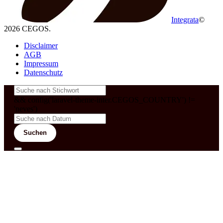
Integrata
©
2026 CEGOS.
Disclaimer
AGB
Impressum
Datenschutz
&& config('laravel-theme-inter.CEGOS_COUNTRY') !=
'neves')
Suchen