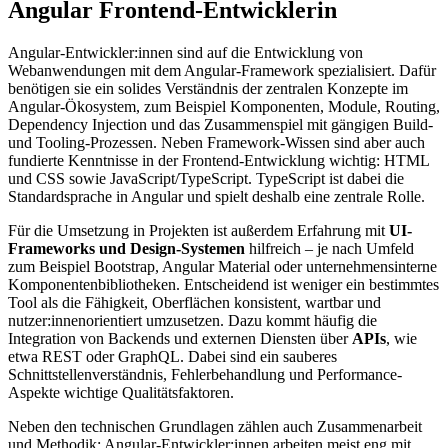
Angular Frontend-Entwicklerin
Angular-Entwickler:innen sind auf die Entwicklung von
Webanwendungen mit dem Angular-Framework spezialisiert. Dafür
benötigen sie ein solides Verständnis der zentralen Konzepte im
Angular-Ökosystem, zum Beispiel Komponenten, Module, Routing,
Dependency Injection und das Zusammenspiel mit gängigen Build-
und Tooling-Prozessen. Neben Framework-Wissen sind aber auch
fundierte Kenntnisse in der Frontend-Entwicklung wichtig: HTML
und CSS sowie JavaScript/TypeScript. TypeScript ist dabei die
Standardsprache in Angular und spielt deshalb eine zentrale Rolle.
Für die Umsetzung in Projekten ist außerdem Erfahrung mit
UI-
Frameworks und Design-Systemen
hilfreich – je nach Umfeld
zum Beispiel Bootstrap, Angular Material oder unternehmensinterne
Komponentenbibliotheken. Entscheidend ist weniger ein bestimmtes
Tool als die Fähigkeit, Oberflächen konsistent, wartbar und
nutzer:innenorientiert umzusetzen. Dazu kommt häufig die
Integration von Backends und externen Diensten über
APIs
, wie
etwa REST oder GraphQL. Dabei sind ein sauberes
Schnittstellenverständnis, Fehlerbehandlung und Performance-
Aspekte wichtige Qualitätsfaktoren.
Neben den technischen Grundlagen zählen auch Zusammenarbeit
und Methodik: Angular-Entwickler:innen arbeiten meist eng mit