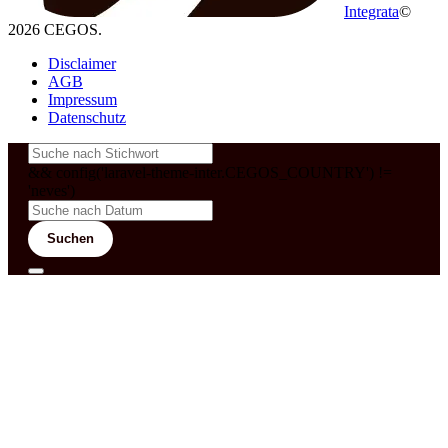
Integrata
©
2026 CEGOS.
Disclaimer
AGB
Impressum
Datenschutz
&& config('laravel-theme-inter.CEGOS_COUNTRY') !=
'neves')
Suchen