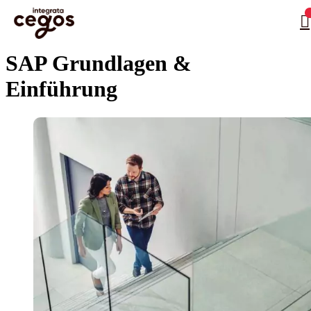
Skip to main content
Sie sind hier:
Startseite
>
Leistungsangebot Informationstechnologie
>
SAP-Schulungen für
…
Unternehmen
>
SAP Grundlagen & Einführung
SAP Grundlagen &
Einführung