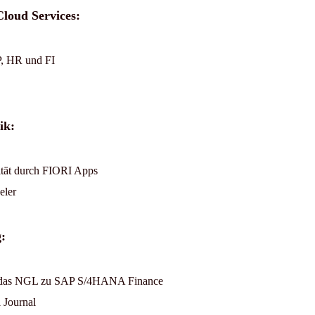
loud Services:
, HR und FI
ik:
ität durch FIORI Apps
eler
:
r das NGL zu SAP S/4HANA Finance
 Journal