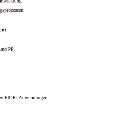
labwicklung
gsprozessen
en:
 und PP
neuen FIORI Anwendungen