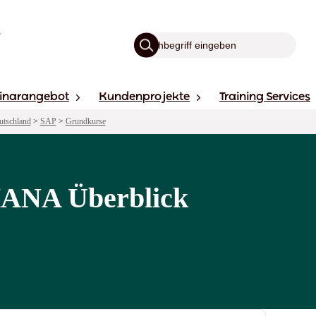
inarangebot
Kundenprojekte
Training Services
utschland
>
SAP
>
Grundkurse
HANA Überblick