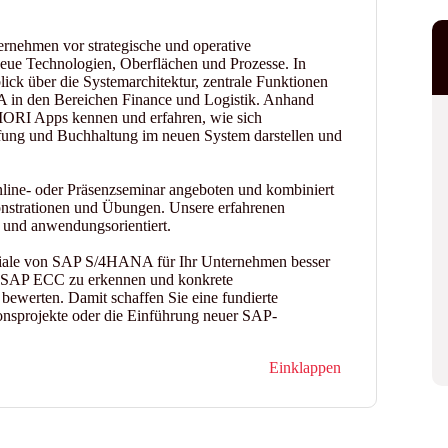
rnehmen vor strategische und operative
eue Technologien, Oberflächen und Prozesse. In
ick über die Systemarchitektur, zentrale Funktionen
n den Bereichen Finance und Logistik. Anhand
FIORI Apps kennen und erfahren, wie sich
ffung und Buchhaltung im neuen System darstellen und
nline- oder Präsenzseminar angeboten und kombiniert
onstrationen und Übungen. Unsere erfahrenen
h und anwendungsorientiert.
nziale von SAP S/4HANA für Ihr Unternehmen besser
r SAP ECC zu erkennen und konkrete
ewerten. Damit schaffen Sie eine fundierte
onsprojekte oder die Einführung neuer SAP-
Einklappen