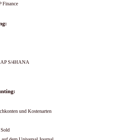
P Finance
ng:
n SAP S/4HANA
nting:
chkonten und Kostenarten
 Sold
 auf dem Universal Journal