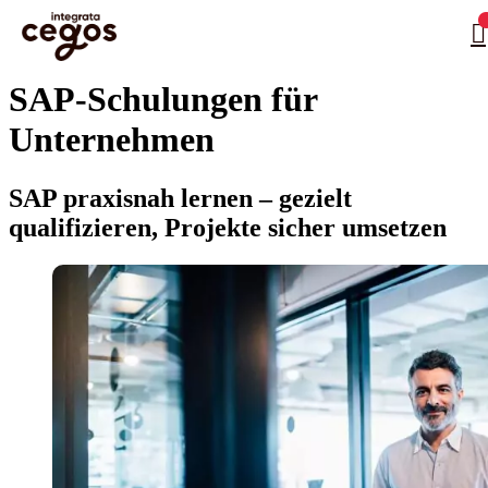
Skip to main content
Sie sind hier:
Startseite
>
Leistungsangebot Informationstechnologie
>
SAP-Schulungen für
…
Unternehmen
SAP-Schulungen für
Unternehmen
SAP praxisnah lernen – gezielt
qualifizieren, Projekte sicher umsetzen