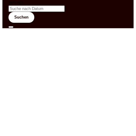
'neves')
Suchen