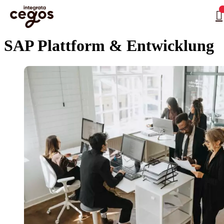
Skip to main content
Sie sind hier:
Startseite
>
Leistungsangebot Informationstechnologie
>
SAP-Schulungen für
…
Unternehmen
>
SAP Plattform & Entwicklung
SAP Plattform & Entwicklung