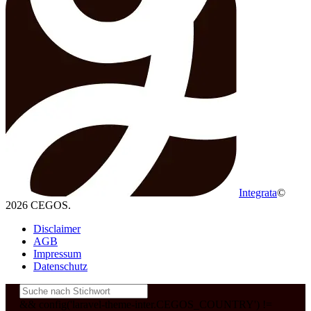
Integrata
©
2026 CEGOS.
Disclaimer
AGB
Impressum
Datenschutz
&& config('laravel-theme-inter.CEGOS_COUNTRY') !=