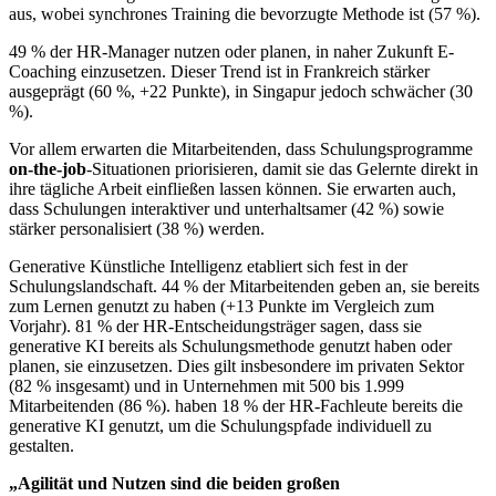
aus, wobei synchrones Training die bevorzugte Methode ist (57 %).
49 % der HR-Manager nutzen oder planen, in naher Zukunft E-
Coaching einzusetzen. Dieser Trend ist in Frankreich stärker
ausgeprägt (60 %, +22 Punkte), in Singapur jedoch schwächer (30
%).
Vor allem erwarten die Mitarbeitenden, dass Schulungsprogramme
on-the-job
-Situationen priorisieren, damit sie das Gelernte direkt in
ihre tägliche Arbeit einfließen lassen können. Sie erwarten auch,
dass Schulungen interaktiver und unterhaltsamer (42 %) sowie
stärker personalisiert (38 %) werden.
Generative Künstliche Intelligenz etabliert sich fest in der
Schulungslandschaft. 44 % der Mitarbeitenden geben an, sie bereits
zum Lernen genutzt zu haben (+13 Punkte im Vergleich zum
Vorjahr). 81 % der HR-Entscheidungsträger sagen, dass sie
generative KI bereits als Schulungsmethode genutzt haben oder
planen, sie einzusetzen. Dies gilt insbesondere im privaten Sektor
(82 % insgesamt) und in Unternehmen mit 500 bis 1.999
Mitarbeitenden (86 %). haben 18 % der HR-Fachleute bereits die
generative KI genutzt, um die Schulungspfade individuell zu
gestalten.
„Agilität und Nutzen sind die beiden großen