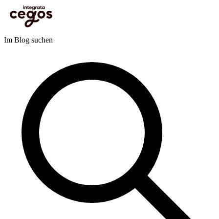
Skip to main content
Sie sind hier:
Startseite
>
Blog
>
IT
>
Cloud Computing
>
Microsoft Azure Cloud: Cloud
Skills gezielt aufbauen
Blog
Im Blog suchen