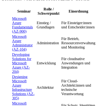
Rolle /
Seminar
Einordnung
Schwerpunkt
Microsoft
Azure
Einstieg /
Für Einsteiger:innen
Fundamentals
Grundlagen
und Entscheider:innen
(AZ-900)
Microsoft
Für Betrieb,
Azure
Administration
Ressourcenverwaltung
Administrator
und Monitoring
(AZ-104)
Developing
Solutions for
Für cloudnative
Microsoft
Entwicklung
Anwendungen und
Azure (AZ-
Integration
204)
Designing
Microsoft
Für Cloud-
Azure
Architekt:innen und
Architektur
Infrastructure
technische
Solutions (AZ-
Verantwortung
305)
Microsoft
Für Schutz, Identitäten