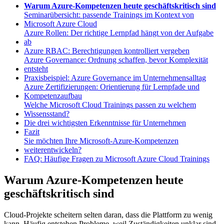
Warum Azure-Kompetenzen heute geschäftskritisch sind
Seminarübersicht: passende Trainings im Kontext von
Microsoft Azure Cloud
Azure Rollen: Der richtige Lernpfad hängt von der Aufgabe
ab
Azure RBAC: Berechtigungen kontrolliert vergeben
Azure Governance: Ordnung schaffen, bevor Komplexität
entsteht
Praxisbeispiel: Azure Governance im Unternehmensalltag
Azure Zertifizierungen: Orientierung für Lernpfade und
Kompetenzaufbau
Welche Microsoft Cloud Trainings passen zu welchem
Wissensstand?
Die drei wichtigsten Erkenntnisse für Unternehmen
Fazit
Sie möchten Ihre Microsoft-Azure-Kompetenzen
weiterentwickeln?
FAQ: Häufige Fragen zu Microsoft Azure Cloud Trainings
Warum Azure-Kompetenzen heute
geschäftskritisch sind
Cloud-Projekte scheitern selten daran, dass die Plattform zu wenig
kann. Häufig entstehen Probleme, weil Zuständigkeiten unklar sind,