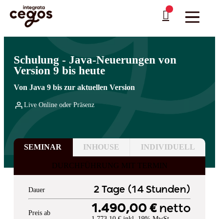
Skip to main content
Sie sind hier:
Startseite
>
Professionelle Weiterbildung & Schulungen in Deutschland
…
>
Programmiersprachen
>
Java
Schulung - Java-Neuerungen von
Version 9 bis heute
Von Java 9 bis zur aktuellen Version
Live Online oder Präsenz
SEMINAR
INHOUSE
INDIVIDUELL
DURCHFÜHRUNG MIT TERMIN
2 Tage (14 Stunden)
Dauer
1.490,00 €
netto
Preis ab
1.773,10 € inkl. 19% MwSt.