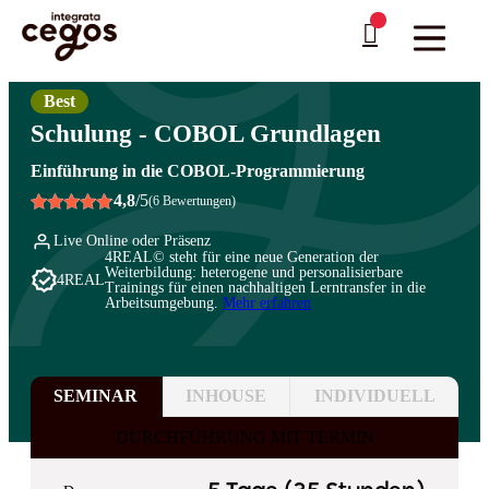
Skip to main content
Sie sind hier:
Startseite
>
Professionelle Weiterbildung & Schulungen in Deutschland
…
>
Programmiersprachen
>
COBOL
Best
Schulung - COBOL Grundlagen
Einführung in die COBOL-Programmierung
4,8
/5
(6 Bewertungen)
Live Online oder Präsenz
4REAL© steht für eine neue Generation der
Weiterbildung: heterogene und personalisierbare
4REAL
Trainings für einen nachhaltigen Lerntransfer in die
Arbeitsumgebung.
Mehr erfahren
SEMINAR
INHOUSE
INDIVIDUELL
DURCHFÜHRUNG MIT TERMIN