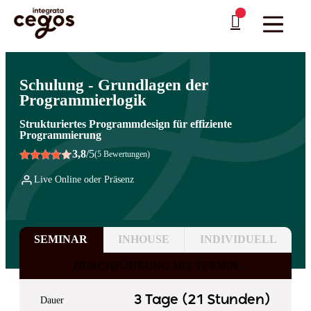
Skip to main content
Sie sind hier:
Startseite
>
Professionelle Weiterbildung & Schulungen in Deutschland
…
>
Programmiersprachen
>
Grundlagen
Schulung - Grundlagen der
Programmierlogik
Strukturiertes Programmdesign für effiziente
Programmierung
3,8
/5
(5 Bewertungen)
Live Online oder Präsenz
SEMINAR
INHOUSE
INDIVIDUELL
DURCHFÜHRUNG MIT TERMIN
3 Tage (21 Stunden)
Dauer