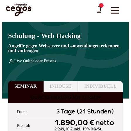
Skip to main content
Sie sind hier:
Startseite
>
Professionelle Weiterbildung & Schulungen in Deutschland
…
>
Cyber Security
Schulung - Web Hacking
Angriffe gegen Webserver und -anwendungen erkennen
und vorbeugen
Live Online oder Präsenz
SEMINAR
INHOUSE
INDIVIDUELL
DURCHFÜHRUNG MIT TERMIN
3 Tage (21 Stunden)
Dauer
1.890,00 €
netto
Preis ab
2.249,10 € inkl. 19% MwSt.