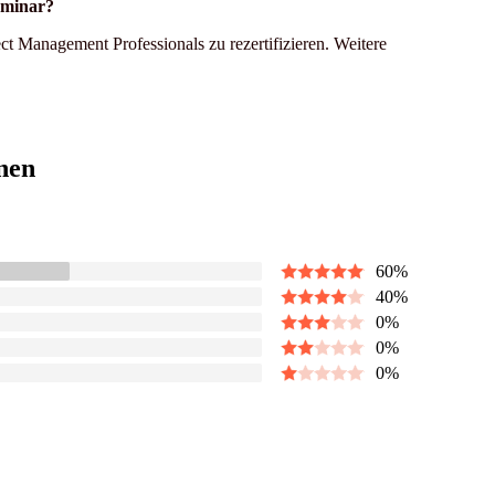
Seminar?
 Management Professionals zu rezertifizieren. Weitere
nen
60
%
40
%
0
%
0
%
0
%