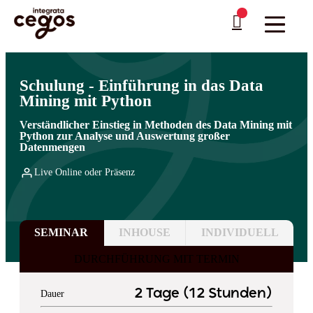
Skip to main content
Sie sind hier:
Startseite
>
Professionelle Weiterbildung & Schulungen in Deutschland
…
>
Business Intelligence
>
Predictive Analytics & Data Mining
Schulung - Einführung in das Data
Mining mit Python
Verständlicher Einstieg in Methoden des Data Mining mit
Python zur Analyse und Auswertung großer
Datenmengen
Live Online oder Präsenz
SEMINAR
INHOUSE
INDIVIDUELL
DURCHFÜHRUNG MIT TERMIN
2 Tage (12 Stunden)
Dauer