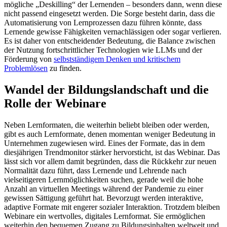
mögliche „Deskilling“ der Lernenden – besonders dann, wenn diese
nicht passend eingesetzt werden. Die Sorge besteht darin, dass die
Automatisierung von Lernprozessen dazu führen könnte, dass
Lernende gewisse Fähigkeiten vernachlässigen oder sogar verlieren.
Es ist daher von entscheidender Bedeutung, die Balance zwischen
der Nutzung fortschrittlicher Technologien wie LLMs und der
Förderung von
selbstständigem Denken und kritischem
Problemlösen
zu finden.
Wandel der Bildungslandschaft und die
Rolle der Webinare
Neben Lernformaten, die weiterhin beliebt bleiben oder werden,
gibt es auch Lernformate, denen momentan weniger Bedeutung in
Unternehmen zugewiesen wird. Eines der Formate, das in dem
diesjährigen Trendmonitor stärker hervorsticht, ist das Webinar. Das
lässt sich vor allem damit begründen, dass die Rückkehr zur neuen
Normalität dazu führt, dass Lernende und Lehrende nach
vielseitigeren Lernmöglichkeiten suchen, gerade weil die hohe
Anzahl an virtuellen Meetings während der Pandemie zu einer
gewissen Sättigung geführt hat. Bevorzugt werden interaktive,
adaptive Formate mit engerer sozialer Interaktion. Trotzdem bleiben
Webinare ein wertvolles, digitales Lernformat. Sie ermöglichen
weiterhin den bequemen Zugang zu Bildungsinhalten weltweit und