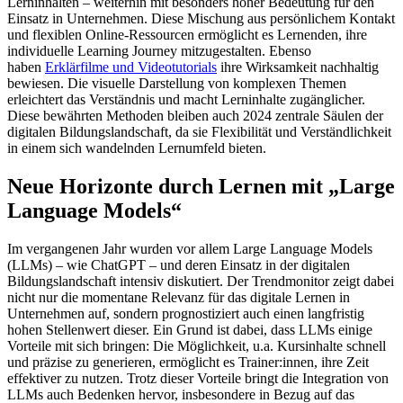
Lerninhalten – weiterhin mit besonders hoher Bedeutung für den
Einsatz in Unternehmen. Diese Mischung aus persönlichem Kontakt
und flexiblen Online-Ressourcen ermöglicht es Lernenden, ihre
individuelle Learning Journey mitzugestalten. Ebenso
haben
Erklärfilme und Videotutorials
ihre Wirksamkeit nachhaltig
bewiesen. Die visuelle Darstellung von komplexen Themen
erleichtert das Verständnis und macht Lerninhalte zugänglicher.
Diese bewährten Methoden bleiben auch 2024 zentrale Säulen der
digitalen Bildungslandschaft, da sie Flexibilität und Verständlichkeit
in einem sich wandelnden Lernumfeld bieten.
Neue Horizonte durch Lernen mit „Large
Language Models“
Im vergangenen Jahr wurden vor allem Large Language Models
(LLMs) – wie ChatGPT – und deren Einsatz in der digitalen
Bildungslandschaft intensiv diskutiert. Der Trendmonitor zeigt dabei
nicht nur die momentane Relevanz für das digitale Lernen in
Unternehmen auf, sondern prognostiziert auch einen langfristig
hohen Stellenwert dieser. Ein Grund ist dabei, dass LLMs einige
Vorteile mit sich bringen: Die Möglichkeit, u.a. Kursinhalte schnell
und präzise zu generieren, ermöglicht es Trainer:innen, ihre Zeit
effektiver zu nutzen. Trotz dieser Vorteile bringt die Integration von
LLMs auch Bedenken hervor, insbesondere in Bezug auf das