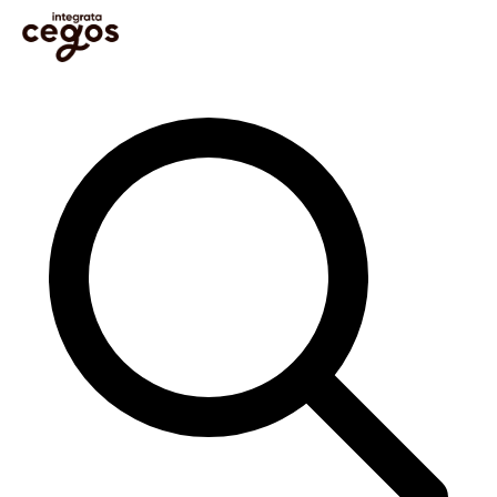
Skip to main content
Sie sind hier:
Startseite
>
Blog
>
Learning & Development
>
Digital Learning
>
Die Zukunft
des Lernens: Digitale Lernformate und Trends 2024
Im Blog suchen