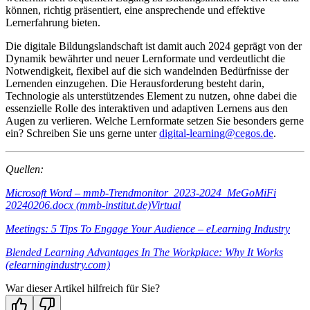
können, richtig präsentiert, eine ansprechende und effektive
Lernerfahrung bieten.
Die digitale Bildungslandschaft ist damit auch 2024 geprägt von der
Dynamik bewährter und neuer Lernformate und verdeutlicht die
Notwendigkeit, flexibel auf die sich wandelnden Bedürfnisse der
Lernenden einzugehen. Die Herausforderung besteht darin,
Technologie als unterstützendes Element zu nutzen, ohne dabei die
essenzielle Rolle des interaktiven und adaptiven Lernens aus den
Augen zu verlieren. Welche Lernformate setzen Sie besonders gerne
ein? Schreiben Sie uns gerne unter
digital-learning@cegos.de
.
Quellen:
Microsoft Word – mmb-Trendmonitor_2023-2024_MeGoMiFi
20240206.docx (mmb-institut.de)
Virtual
Meetings: 5 Tips To Engage Your Audience – eLearning Industry
Blended Learning Advantages In The Workplace: Why It Works
(elearningindustry.com)
War dieser Artikel hilfreich für Sie?