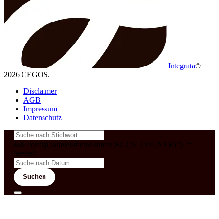
Integrata
©
2026 CEGOS.
Disclaimer
AGB
Impressum
Datenschutz
&& config('laravel-theme-inter.CEGOS_COUNTRY') !=
'neves')
Suchen