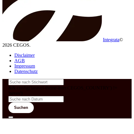
Integrata
©
2026 CEGOS.
Disclaimer
AGB
Impressum
Datenschutz
&& config('laravel-theme-inter.CEGOS_COUNTRY') !=
'neves')
Suchen