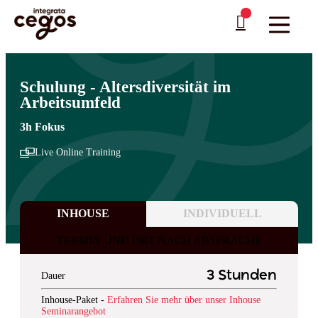
Skip to main content
Sie sind hier:
Startseite
>
Professionelle Weiterbildung & Schulungen in Deutschland
…
>
Soziale Kompetenz
>
Kollaboration - Zusammenwirken im Team
Schulung - Altersdiversität im
Arbeitsumfeld
3h Fokus
Live Online Training
INHOUSE
INDIVIDUELL
TERMIN UND ORT NACH ABSPRACHE
3 Stunden
Dauer
Inhouse-Paket -
Erfahren Sie mehr über unser Inhouse
Seminarangebot