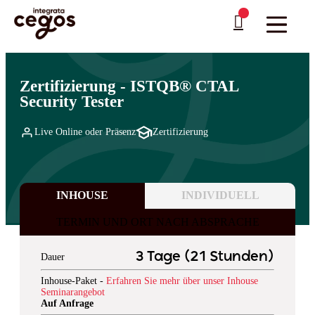
Skip to main content
Sie sind hier:
Startseite
>
Professionelle Weiterbildung & Schulungen in Deutschland
…
>
Software Engineering & Testing
>
Software Testing
Zertifizierung - ISTQB® CTAL
Security Tester
Live Online oder Präsenz
Zertifizierung
INHOUSE
INDIVIDUELL
TERMIN UND ORT NACH ABSPRACHE
3 Tage (21 Stunden)
Dauer
Inhouse-Paket -
Erfahren Sie mehr über unser Inhouse
Seminarangebot
Auf Anfrage