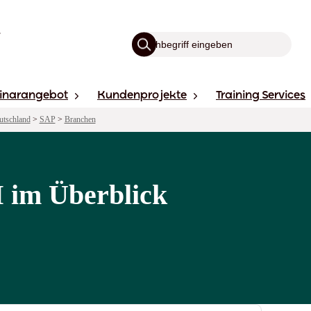
inarangebot
Kundenprojekte
Training Services
utschland
>
SAP
>
Branchen
 im Überblick