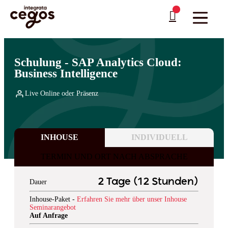
Skip to main content
Sie sind hier:
Startseite
>
Professionelle Weiterbildung & Schulungen in Deutschland
>
SAP
…
>
Reporting
Schulung - SAP Analytics Cloud:
Business Intelligence
Live Online oder Präsenz
INHOUSE
INDIVIDUELL
TERMIN UND ORT NACH ABSPRACHE
2 Tage (12 Stunden)
Dauer
Inhouse-Paket -
Erfahren Sie mehr über unser Inhouse
Seminarangebot
Auf Anfrage