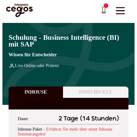
Skip to main content
Sie sind hier:
Startseite
>
Professionelle Weiterbildung & Schulungen in Deutschland
>
SAP
…
>
Business Warehouse
Schulung - Business Intelligence (BI)
mit SAP
Wissen für Entscheider
Live Online oder Präsenz
INHOUSE
INDIVIDUELL
TERMIN UND ORT NACH ABSPRACHE
2 Tage (14 Stunden)
Dauer
Inhouse-Paket -
Erfahren Sie mehr über unser Inhouse
Seminarangebot