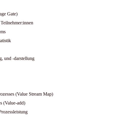
tage Gate)
 Teilnehmer:innen
ems
atistik
 und -darstellung
Prozesses (Value Stream Map)
s (Value-add)
Prozessleistung