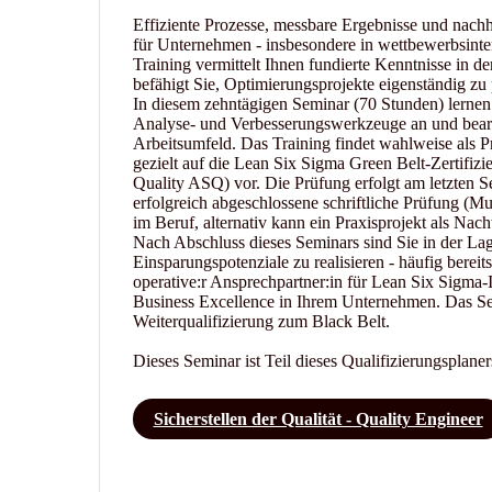
Effiziente Prozesse, messbare Ergebnisse und nachh
für Unternehmen - insbesondere in wettbewerbsint
Training vermittelt Ihnen fundierte Kenntnisse i
befähigt Sie, Optimierungsprojekte eigenständig zu
In diesem zehntägigen Seminar (70 Stunden) ler
Analyse- und Verbesserungswerkzeuge an und bearb
Arbeitsumfeld. Das Training findet wahlweise als Pr
gezielt auf die Lean Six Sigma Green Belt-Zertifiz
Quality ASQ) vor. Die Prüfung erfolgt am letzten Se
erfolgreich abgeschlossene schriftliche Prüfung (M
im Beruf, alternativ kann ein Praxisprojekt als Nac
Nach Abschluss dieses Seminars sind Sie in der La
Einsparungspotenziale zu realisieren - häufig bereit
operative:r Ansprechpartner:in für Lean Six Sigma-In
Business Excellence in Ihrem Unternehmen. Das Sem
Weiterqualifizierung zum Black Belt.
Dieses Seminar ist Teil dieses Qualifizierungsplaner
Sicherstellen der Qualität - Quality Engineer