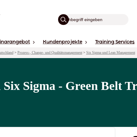
inarangebot
Kundenprojekte
Training Services
utschland
>
Prozess-, Change- und Qualitätsmanagement
>
Six Sigma und Lean Management
n Six Sigma - Green Belt T