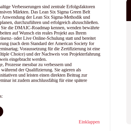
altige Verbesserungen sind zentrale Erfolgsfaktoren
ensiven Märkten. Das Lean Six Sigma Green Belt
n der Anwendung der Lean Six Sigma-Methodik und
 planen, durchzuführen und erfolgreich abzuschließen.
nen Sie die DMAIC-Roadmap kennen, wenden bewährte
eiten auf Wunsch ein reales Projekt aus Ihrem
äsenz- oder Live Online-Schulung statt und bereitet
ierung (nach dem Standard der American Society for
minartag; Voraussetzung für die Zertifizierung ist eine
ultiple Choice) und der Nachweis von Projekterfahrung
hweis eingebracht werden.
ge, Prozesse messbar zu verbessern und
s während der Qualifizierung. Sie agieren als
itiativen und leisten einen direkten Beitrag zur
inar ist zudem anschlussfähig für eine spätere
s:
Einklappen