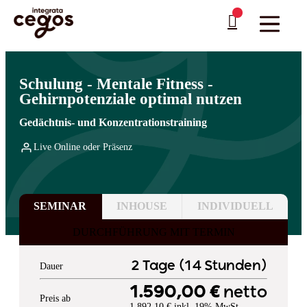
Skip to main content
Sie sind hier:
Startseite
>
Professionelle Weiterbildung & Schulungen in Deutschland
…
>
Persönliche Entwicklung
>
Resilienz, Achtsamkeit und Stressbewältigung
Schulung - Mentale Fitness -
Gehirnpotenziale optimal nutzen
Gedächtnis- und Konzentrationstraining
Live Online oder Präsenz
SEMINAR
INHOUSE
INDIVIDUELL
DURCHFÜHRUNG MIT TERMIN
2 Tage (14 Stunden)
Dauer
1.590,00 €
netto
Preis ab
1.892,10 € inkl. 19% MwSt.