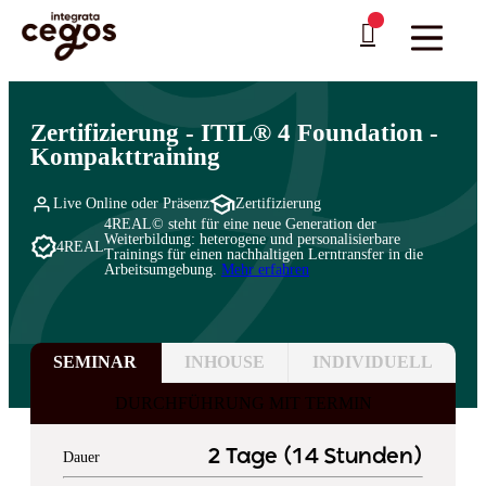
Skip to main content
Sie sind hier:
Startseite
>
Professionelle Weiterbildung & Schulungen in Deutschland
>
IT-
…
Governance: Normen & Standards
>
ITIL
Zertifizierung - ITIL® 4 Foundation -
Kompakttraining
Live Online oder Präsenz
Zertifizierung
4REAL© steht für eine neue Generation der
Weiterbildung: heterogene und personalisierbare
4REAL
Trainings für einen nachhaltigen Lerntransfer in die
Arbeitsumgebung.
Mehr erfahren
SEMINAR
INHOUSE
INDIVIDUELL
DURCHFÜHRUNG MIT TERMIN
2 Tage (14 Stunden)
Dauer