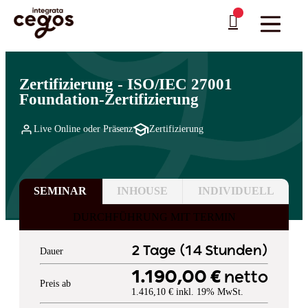
Skip to main content
Sie sind hier:
Startseite
>
Professionelle Weiterbildung & Schulungen in Deutschland
>
IT-
…
Governance: Normen & Standards
>
ISO Normen
Zertifizierung - ISO/IEC 27001
Foundation-Zertifizierung
Live Online oder Präsenz
Zertifizierung
SEMINAR
INHOUSE
INDIVIDUELL
DURCHFÜHRUNG MIT TERMIN
2 Tage (14 Stunden)
Dauer
1.190,00 €
netto
Preis ab
1.416,10 € inkl. 19% MwSt.