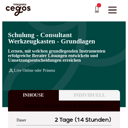
Skip to main content
Sie sind hier:
Startseite
>
Professionelle Weiterbildung & Schulungen in Deutschland
…
>
Fachkompetenzen
>
Consulting
Schulung - Consultant
Werkzeugkasten - Grundlagen
Lernen, mit welchen grundlegenden Instrumenten
erfolgreiche Berater Lösungen entwickeln und
Umsetzungsentscheidungen erreichen
Live Online oder Präsenz
INHOUSE
INDIVIDUELL
TERMIN UND ORT NACH ABSPRACHE
2 Tage (14 Stunden)
Dauer