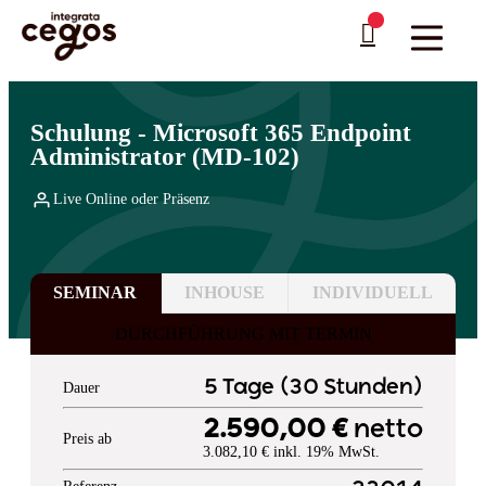
Skip to main content
Sie sind hier:
Startseite
>
Professionelle Weiterbildung & Schulungen in Deutschland
…
>
Cloud Computing
>
Microsoft
Schulung - Microsoft 365 Endpoint
Administrator (MD-102)
Live Online oder Präsenz
SEMINAR
INHOUSE
INDIVIDUELL
DURCHFÜHRUNG MIT TERMIN
5 Tage (30 Stunden)
Dauer
2.590,00 €
netto
Preis ab
3.082,10 € inkl. 19% MwSt.