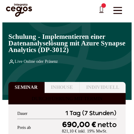
Skip to main content
Sie sind hier:
Startseite
>
Professionelle Weiterbildung & Schulungen in Deutschland
…
>
Cloud Computing
>
Microsoft
Schulung - Implementieren einer
Datenanalyselösung mit Azure Synapse
Analytics (DP-3012)
Live Online oder Präsenz
SEMINAR
INHOUSE
INDIVIDUELL
DURCHFÜHRUNG MIT TERMIN
1 Tag (7 Stunden)
Dauer
690,00 €
netto
Preis ab
821,10 € inkl. 19% MwSt.