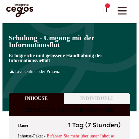
Skip to main content
Sie sind hier:
Startseite
>
Professionelle Weiterbildung & Schulungen in Deutschland
…
>
Business Skills
>
Zeitmanagement
Schulung - Umgang mit der
Informationsflut
Erfolgreiche und gelassene Handhabung der
Informationsvielfalt
Live Online oder Präsenz
INHOUSE
INDIVIDUELL
TERMIN UND ORT NACH ABSPRACHE
1 Tag (7 Stunden)
Dauer
Inhouse-Paket -
Erfahren Sie mehr über unser Inhouse