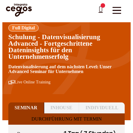
Skip to main content
Sie sind hier:
Startseite
>
Professionelle Weiterbildung & Schulungen in Deutschland
…
>
Business Intelligence
>
Storytelling & Kommunikation mit Daten
Full Digital
Schulung - Datenvisualisierung
Advanced - Fortgeschrittene
Dateninsights für den
Unternehmenserfolg
Datenvisualisierung auf dem nächsten Level: Unser
Advanced Seminar für Unternehmen
Live Online Training
SEMINAR
INHOUSE
INDIVIDUELL
DURCHFÜHRUNG MIT TERMIN