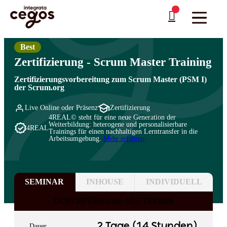
Skip to main content
Sie sind hier:
Startseite
>
Professionelle Weiterbildung & Schulungen in Deutschland
…
>
Agilität & Scrum
Best
Zertifizierung - Scrum Master Training
Zertifizierungsvorbereitung zum Scrum Master (PSM I)
der Scrum.org
Live Online oder Präsenz
Zertifizierung
4REAL© steht für eine neue Generation der
Weiterbildung: heterogene und personalisierbare
4REAL
Trainings für einen nachhaltigen Lerntransfer in die
Arbeitsumgebung.
Mehr erfahren
SEMINAR
INHOUSE
INDIVIDUELL
DURCHFÜHRUNG MIT TERMIN
2 Tage (14 Stunden)
Dauer