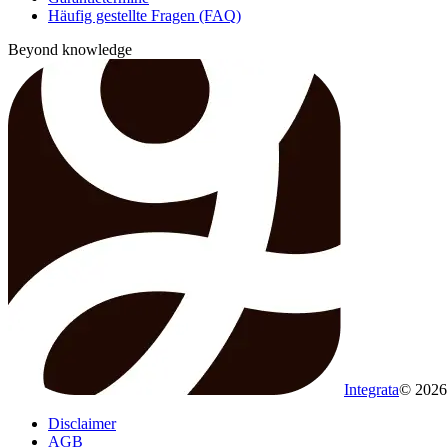
Häufig gestellte Fragen (FAQ)
Beyond knowledge
Integrata
© 202
Disclaimer
AGB