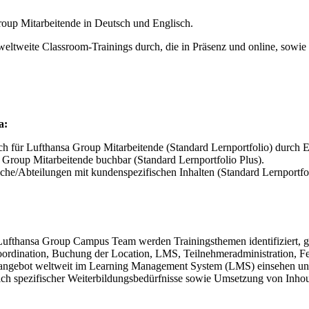
Group Mitarbeitende in Deutsch und Englisch.
weite Classroom-Trainings durch, die in Präsenz und online, sowie 
a:
ich für Lufthansa Group Mitarbeitende (Standard Lernportfolio) durch
 Group Mitarbeitende buchbar (Standard Lernportfolio Plus).
che/Abteilungen mit kundenspezifischen Inhalten (Standard Lernportfol
Lufthansa Group Campus Team werden Trainingsthemen identifiziert, g
koordination, Buchung der Location, LMS, Teilnehmeradministration, 
sangebot weltweit im Learning Management System (LMS) einsehen un
ch spezifischer Weiterbildungsbedürfnisse sowie Umsetzung von Inhou