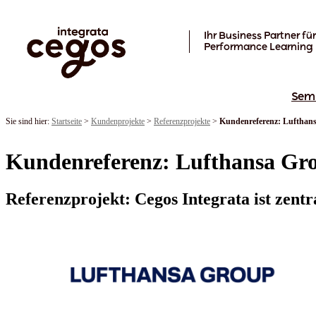
Skip to main content
Ihr Business Partner für
Performance Learning
Sem
Sie sind hier:
Startseite
>
Kundenprojekte
>
Referenzprojekte
>
Kundenreferenz: Luftha
Kundenreferenz: Lufthansa G
Referenzprojekt: Cegos Integrata ist zent