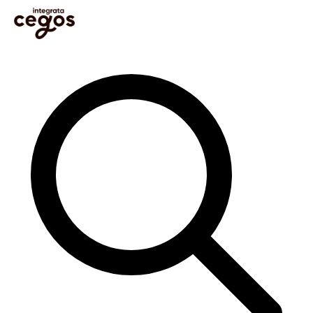
Skip to main content
Sie sind hier:
Startseite
>
Blog
>
Learning & Development
>
Digital Learning
>
Digitales
Lernen im Fokus: Top-Messen und Online-Ressourcen für 2024
Im Blog suchen