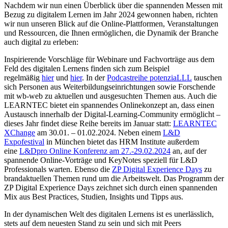
Nachdem wir nun einen Überblick über die spannenden Messen mit
Bezug zu digitalem Lernen im Jahr 2024 gewonnen haben, richten
wir nun unseren Blick auf die Online-Plattformen, Veranstaltungen
und Ressourcen, die Ihnen ermöglichen, die Dynamik der Branche
auch digital zu erleben:
Inspirierende Vorschläge für Webinare und Fachvorträge aus dem
Feld des digitalen Lernens finden sich zum Beispiel
regelmäßig
hier
und
hier
. In der
Podcastreihe potenziaLLL
tauschen
sich Personen aus Weiterbildungseinrichtungen sowie Forschende
mit wb-web zu aktuellen und ausgesuchten Themen aus. Auch die
LEARNTEC bietet ein spannendes Onlinekonzept an, dass einen
Austausch innerhalb der Digital-Learning-Community ermöglicht –
dieses Jahr findet diese Reihe bereits im Januar statt:
LEARNTEC
XChange
am 30.01. – 01.02.2024. Neben einem
L&D
Expofestival
in München bietet das HRM Institute außerdem
eine
L&Dpro Online Konferenz am 27.-29.02.2024
an, auf der
spannende Online-Vorträge und KeyNotes speziell für L&D
Professionals warten. Ebenso die
ZP Digital Experience Days
zu
brandaktuellen Themen rund um die Arbeitswelt. Das Programm der
ZP Digital Experience Days zeichnet sich durch einen spannenden
Mix aus Best Practices, Studien, Insights und Tipps aus.
In der dynamischen Welt des digitalen Lernens ist es unerlässlich,
stets auf dem neuesten Stand zu sein und sich mit Peers