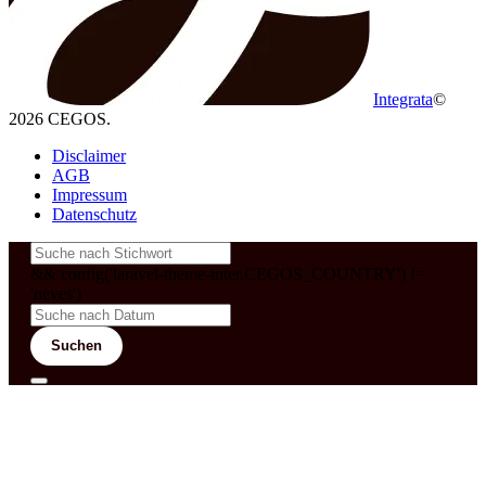
Integrata
©
2026 CEGOS.
Disclaimer
AGB
Impressum
Datenschutz
&& config('laravel-theme-inter.CEGOS_COUNTRY') !=
'neves')
Suchen