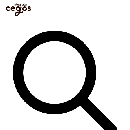
Skip to main content
Sie sind hier:
Startseite
>
Blog
>
Learning & Development
>
Digital Learning
>
3 Tipps zur
Förderung von Social Learning
Im Blog suchen