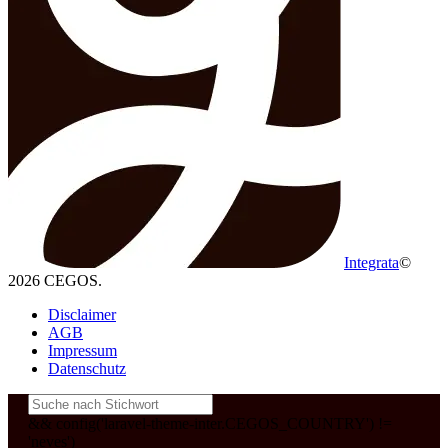
Integrata
©
2026 CEGOS.
Disclaimer
AGB
Impressum
Datenschutz
&& config('laravel-theme-inter.CEGOS_COUNTRY') !=
'neves')