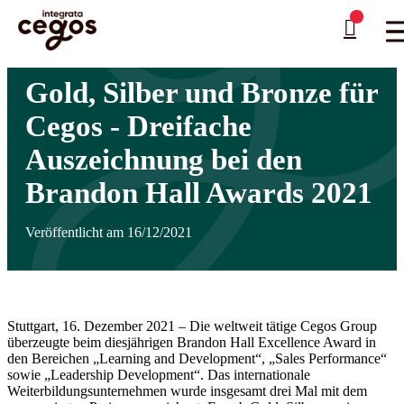
Skip to main content
Sie sind hier:
Startseite
>
Weiterbildung mit Cegos Integrata
>
News
>
Gold, Silber und
…
Bronze für Cegos - Dreifache Auszeichnung bei den Brandon Hall Awards 2021
Gold, Silber und Bronze für
Cegos - Dreifache
Auszeichnung bei den
Brandon Hall Awards 2021
Veröffentlicht am 16/12/2021
Stuttgart, 16. Dezember 2021 – Die weltweit tätige Cegos Group
überzeugte beim diesjährigen Brandon Hall Excellence Award in
den Bereichen „Learning and Development“, „Sales Performance“
sowie „Leadership Development“. Das internationale
Weiterbildungsunternehmen wurde insgesamt drei Mal mit dem