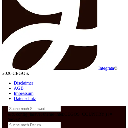
Integrata
©
2026 CEGOS.
Disclaimer
AGB
Impressum
Datenschutz
&& config('laravel-theme-inter.CEGOS_COUNTRY') !=
'neves')