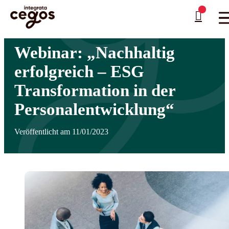
Skip to main content
Sie sind hier:
Startseite
>
Weiterbildung mit Cegos Integrata
>
News
>
Webinar:
…
„Nachhaltig erfolgreich – ESG Transformation in der Personalentwicklung“
Webinar: „Nachhaltig
erfolgreich – ESG
Transformation in der
Personalentwicklung“
Veröffentlicht am 11/01/2023