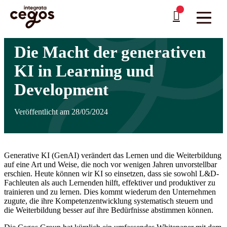
Skip to main content
Sie sind hier:
Startseite
>
Weiterbildung mit Cegos Integrata
>
News
>
Die Macht der
…
generativen KI in Learning und Development
Die Macht der generativen
KI in Learning und
Development
Veröffentlicht am 28/05/2024
Generative KI (GenAI) verändert das Lernen und die Weiterbildung
auf eine Art und Weise, die noch vor wenigen Jahren unvorstellbar
erschien. Heute können wir KI so einsetzen, dass sie sowohl L&D-
Fachleuten als auch Lernenden hilft, effektiver und produktiver zu
trainieren und zu lernen. Dies kommt wiederum den Unternehmen
zugute, die ihre Kompetenzentwicklung systematisch steuern und
die Weiterbildung besser auf ihre Bedürfnisse abstimmen können.